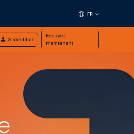
FR
Essayez
S’identifier
maintenant
e